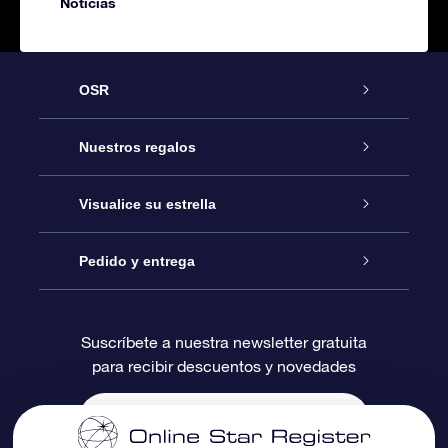
Noticias
OSR
Atención
Nuestros regalos
Contáctanos
Regalo Estrella Online
Visualice su estrella
Blog
Paquete de Regalo OSR
Registro estelar
Pedido y entrega
Preguntas Más Frecuentes
Regalo Súper Estrella
Aplicación de Búsqueda de Estrella
Acceso clientes
Suscríbete a nuestra newsletter gratuita
para recibir descuentos y novedades
Reseñas
Tarjeta de Regalo OSR
Página de Estrella Personalizada
Información de Pago
Regalos empresariales
Un Millón de Estrellas
Información de Envío