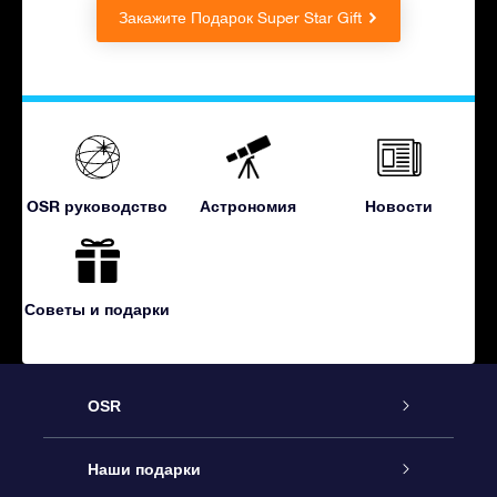
Закажите Подарок Super Star Gift
OSR руководство
Астрономия
Новости
Советы и подарки
OSR
Обслуживание
Наши подарки