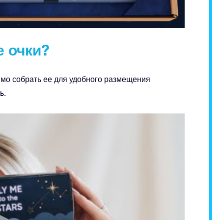
е очки?
имо собрать ее для удобного размещения
ь.