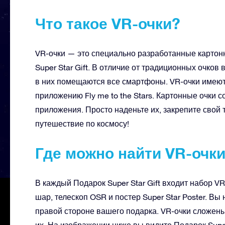
Что такое VR-очки?
VR-очки — это специально разработанные картон
Super Star Gift. В отличие от традиционных очков
в них помещаются все смартфоны. VR-очки имеют 
приложению Fly me to the Stars. Картонные очки 
приложения. Просто наденьте их, закрепите свой 
путешествие по космосу!
Где можно найти VR-очк
В каждый Подарок Super Star Gift входит набор V
шар, телескоп OSR и постер Super Star Poster. Вы
правой стороне вашего подарка. VR-очки сложены,
их. На изображении ниже вы видите Подарок Super