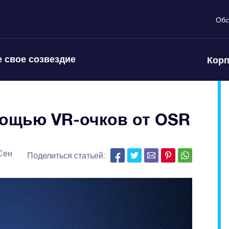
Обс
 свое созвездие
Корп
мощью VR-очков от OSR
Сен
Поделиться статьей: