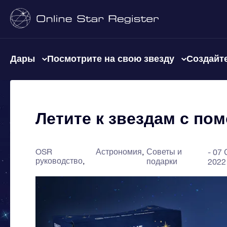
Дары
Посмотрите на свою звезду
Создайте
Летите к звездам с по
OSR
Астрономия
Советы и
07 
руководство
подарки
2022