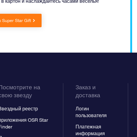
 в картон и наслаждайтесь часами веселья!
Super Star Gift
Посмотрите на
Заказ и
свою звезду
доставка
Звездный реестр
Логин
пользователя
приложения OSR Star
Finder
Платежная
информация