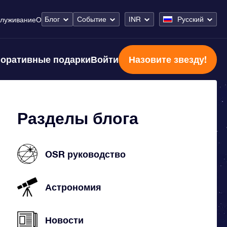
Блог
Событие
INR
Русский
луживание
О
оративные подарки
Войти
Назовите звезду!
Разделы блога
OSR руководство
Астрономия
Новости