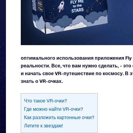
оптимального использования приложения Fly m
реальности. Все, что вам нужно сделать, - эт
и начать свое VR-путешествие по космосу. В 
знать о VR-очках.
Что такое VR-очки?
Где можно найти VR-очки?
Как разложить картонные очки?
Летите к звездам!