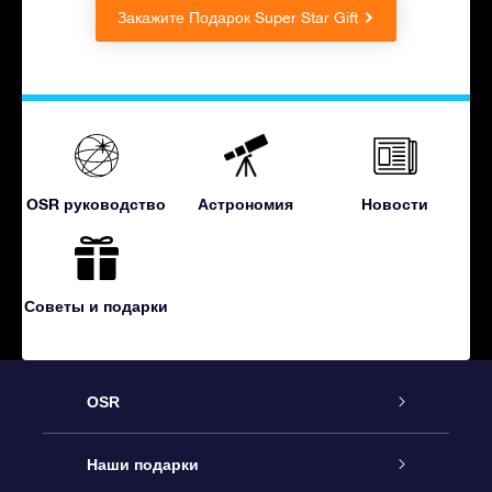
Закажите Подарок Super Star Gift
OSR руководство
Астрономия
Новости
Советы и подарки
OSR
Обслуживание
Наши подарки