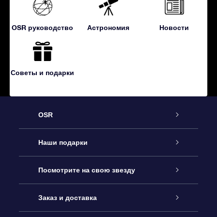
OSR руководство
Астрономия
Новости
Советы и подарки
OSR
Обслуживание
Наши подарки
Как с нами связаться
Онлайн подарок Online Star Gift
Посмотрите на свою звезду
Блог
Подарочный набор OSR
Звездный реестр
Заказ и доставка