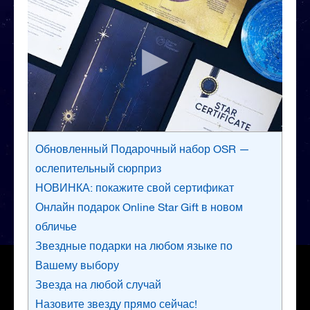
Обновленный Подарочный набор OSR —
ослепительный сюрприз
НОВИНКА: покажите свой сертификат
Онлайн подарок Online Star Gift в новом
обличье
Звездные подарки на любом языке по
Вашему выбору
Звезда на любой случай
Назовите звезду прямо сейчас!