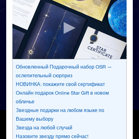
Обновленный Подарочный набор OSR —
ослепительный сюрприз
НОВИНКА: покажите свой сертификат
Онлайн подарок Online Star Gift в новом
обличье
Звездные подарки на любом языке по
Вашему выбору
Звезда на любой случай
Назовите звезду прямо сейчас!