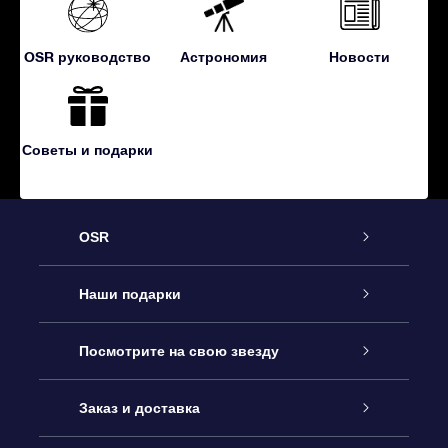
OSR руководство
Астрономия
Новости
Советы и подарки
OSR
Обслуживание
Наши подарки
Как с нами связаться
Онлайн подарок Online Star Gift
Посмотрите на свою звезду
Блог
Подарочный набор OSR
Звездный реестр
Заказ и доставка