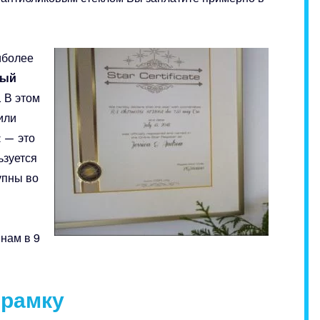
иболее
ный
. В этом
или
t — это
ьзуется
упны во
нам в 9
 рамку