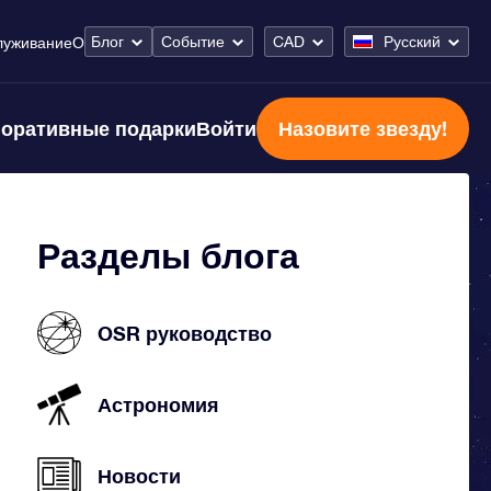
Блог
Событие
CAD
Русский
луживание
О
оративные подарки
Войти
Назовите звезду!
Разделы блога
OSR руководство
Астрономия
Новости