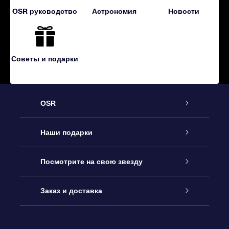
OSR руководство
Астрономия
Новости
Советы и подарки
OSR
Обслуживание
Наши подарки
Как с нами связаться
Онлайн подарок Online Star Gift
Посмотрите на свою звезду
Блог
Подарочный набор OSR
Звездный реестр
Заказ и доставка
Часто задаваемые вопросы
Подарок Super Star Gift
приложения OSR Star Finder
Логин пользователя