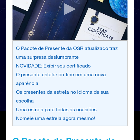
O Pacote de Presente da OSR atualizado traz
uma surpresa deslumbrante
NOVIDADE: Exibir seu certificado
O presente estelar on-line em uma nova
aparência
Os presentes da estrela no idioma de sua
escolha
Uma estrela para todas as ocasiões
Nomeie uma estrela agora mesmo!