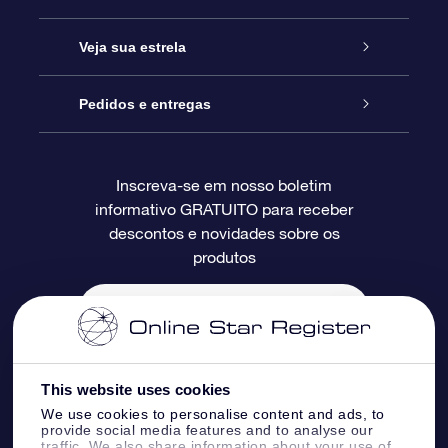
Entre em contato conosco
Presente estrelar on-line
Veja sua estrela
Blog
Pacote de presente da OSR
Star Register
Pedidos e entregas
Perguntas frequentes
Super Star Gift
Aplicativo Localizador de Estrelas da OSR
Login de clientes
Inscreva-se em nosso boletim
informativo GRATUITO para receber
Avaliações
O cartão de presente da OSR
Página estelar personalizada
Informações de pagamento
descontos e novidades sobre os
produtos
Presentes corporativos
Um Milhão de Estrelas
Informações de envio
OSR Starsaver
Política de devolução
Aplicativo RV Fly me to the stars
Constelações
This website uses cookies
We use cookies to personalise content and ads, to
provide social media features and to analyse our
traffic. We also share information about your use of