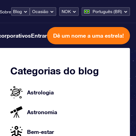
Blog
Ocasião
NOK
Português (BR)
Sobre
corporativos
Entrar
Dê um nome a uma estrela!
Categorias do blog
Astrologia
Astronomia
Bem-estar