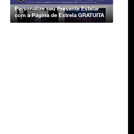
Personalize seu Presente Estelar
com a Página de Estrela GRATUITA