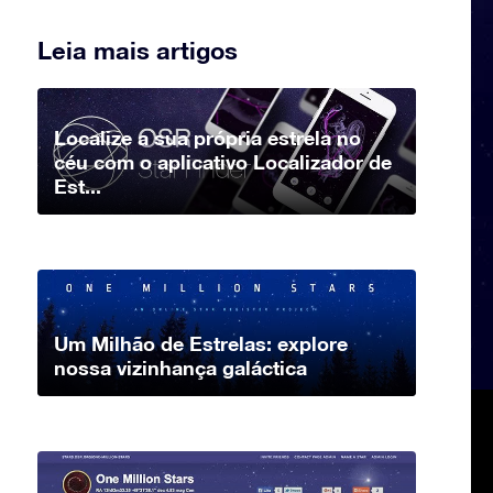
Leia mais artigos
Localize a sua própria estrela no
céu com o aplicativo Localizador de
Est...
Um Milhão de Estrelas: explore
nossa vizinhança galáctica