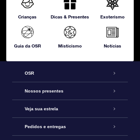
Crianças
Dicas & Presentes
Exoterismo
Guia da OSR
Misticismo
Notícias
OSR
Serviço
Nossos presentes
Entre em contato conosco
Presente estrelar on-line
Veja sua estrela
Blog
Pacote de presente da OSR
Star Register
Pedidos e entregas