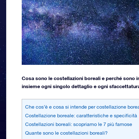
Cosa sono le costellazioni boreali e perché sono 
insieme ogni singolo dettaglio e ogni sfaccettatur
Che cos’è e cosa si intende per costellazione bore
Costellazione boreale: caratteristiche e specificità
Costellazioni boreali: scopriamo le 7 più famose
Quante sono le costellazioni boreali?