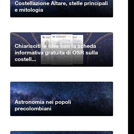
Costellazione Altare, stelle principali
e mitologia
Chiarisciti le idee con la scheda
informativa gratuita di OSR sulla
costell...
Astronomia nei popoli
precolombiani