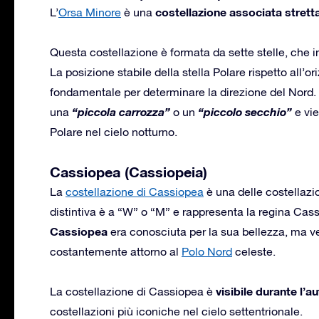
costellazione associata stret
L’
Orsa Minore
è una
Questa costellazione è formata da sette stelle, che 
La posizione stabile della stella Polare rispetto all’o
fondamentale per determinare la direzione del Nord.
“piccola carrozza”
“piccolo secchio”
una
o un
e vie
Polare nel cielo notturno.
Cassiopea (Cassiopeia)
La
costellazione di Cassiopea
è una delle costellazio
distintiva è a “W” o “M” e rappresenta la regina Cas
Cassiopea
era conosciuta per la sua bellezza, ma v
costantemente attorno al
Polo Nord
celeste.
visibile durante l’a
La costellazione di Cassiopea è
costellazioni più iconiche nel cielo settentrionale.