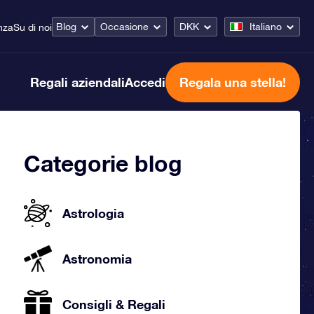
Blog
Occasione
DKK
Italiano
nza
Su di noi
Regali aziendali
Accedi
Regala una stella!
Categorie blog
Astrologia
Astronomia
Consigli & Regali