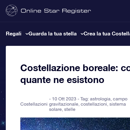
Regali
Guarda la tua stella
Crea la tua Costel
Costellazione boreale: co
quante ne esistono
10 Ott 2023 - Tag:
astrologia
,
campo
Costellazioni
gravitazionale
,
costellazioni
,
sistema
solare
,
stelle