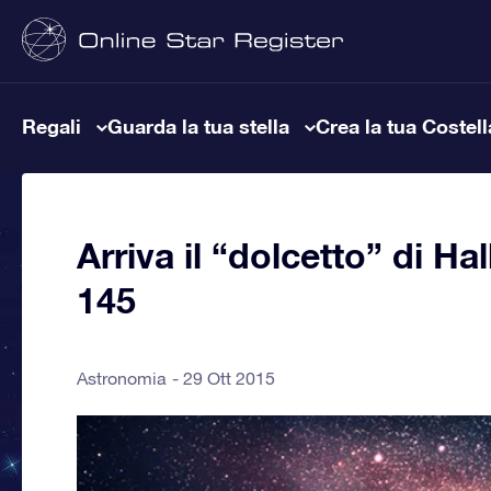
Regali
Guarda la tua stella
Crea la tua Costel
Arriva il “dolcetto” di Ha
145
Astronomia
29 Ott 2015