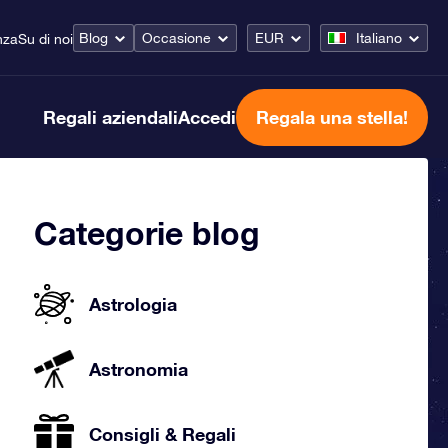
Blog
Occasione
EUR
Italiano
nza
Su di noi
Regali aziendali
Accedi
Regala una stella!
Categorie blog
Astrologia
Astronomia
Consigli & Regali