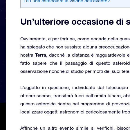
La Luna ostacolerà la visone dell’evento?
Un’ulteriore occasione di 
Ovviamente, e per fortuna, come accade nella quasi to
ha spiegato che non sussiste alcuna preoccupazione
Terra,
nostra
dacché la distanza è ragguardevole e
fatto sapere che il passaggio di questo asteroid
osservazione nonché di studio per molti dei suoi teles
L’oggetto in questione, individuato dal telescopi
ottobre scorso, transiterà fuori dall’orbita lunare, 
questo asteroide rientra nel programma di preven
localizzare oggetti astronomici pericolosamente troppo
Affinchè un altro evento simile si verifichi, biso