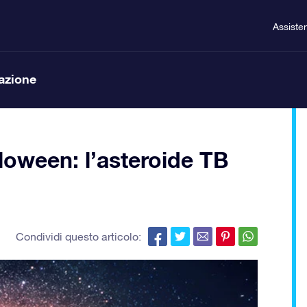
Assiste
lazione
lloween: l’asteroide TB
Condividi questo articolo: