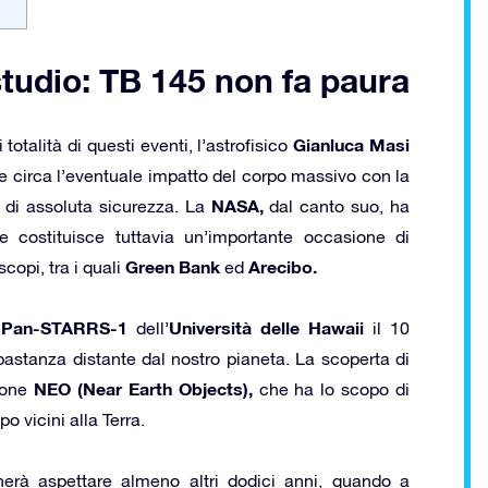
studio: TB 145 non fa paura
Gianluca Masi
talità di questi eventi, l’astrofisico
 circa l’eventuale impatto del corpo massivo con la
NASA,
 di assoluta sicurezza. La
dal canto suo, ha
e costituisce tuttavia un’importante occasione di
Green Bank
Arecibo.
copi, tra i quali
ed
Pan-STARRS-1
Università delle Hawaii
o
dell’
il 10
abbastanza distante dal nostro pianeta. La scoperta di
NEO (Near Earth Objects),
zione
che ha lo scopo di
 vicini alla Terra.
gnerà aspettare almeno altri dodici anni, quando a