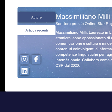
Massimiliano Milli
Autore
Scrittore presso Online Star Reg
Articoli recenti
Massimiliano Milli: Laureato in L
straniere, aono appassionato di
comunicazione e cultura e mi ded
contenuti coinvolgenti e informat
competenze linguistiche per rag
internazionale. Collaboro come c
OSR dal 2020.