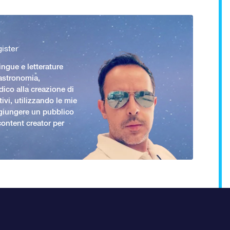
ister
ingue e letterature
 astronomia,
ico alla creazione di
ivi, utilizzando le mie
giungere un pubblico
ontent creator per