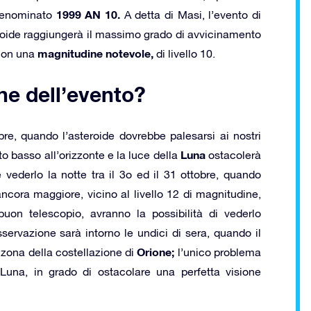
1999 AN 10.
 denominato
A detta di Masi, l’evento di
eroide raggiungerà il massimo grado di avvicinamento
magnitudine notevole,
 con una
di livello 10.
ne dell’evento?
bre, quando l’asteroide dovrebbe palesarsi ai nostri
Luna
to basso all’orizzonte e la luce della
ostacolerà
vederlo la notte tra il 3o ed il 31 ottobre, quando
 ancora maggiore, vicino al livello 12 di magnitudine,
uon telescopio, avranno la possibilità di vederlo
osservazione sarà intorno le undici di sera, quando il
Orione;
 zona della costellazione di
l’unico problema
 Luna, in grado di ostacolare una perfetta visione