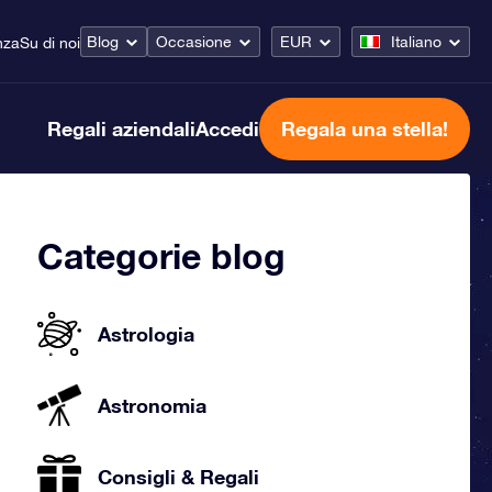
Blog
Occasione
EUR
Italiano
nza
Su di noi
Regali aziendali
Accedi
Regala una stella!
Categorie blog
Astrologia
Astronomia
Consigli & Regali