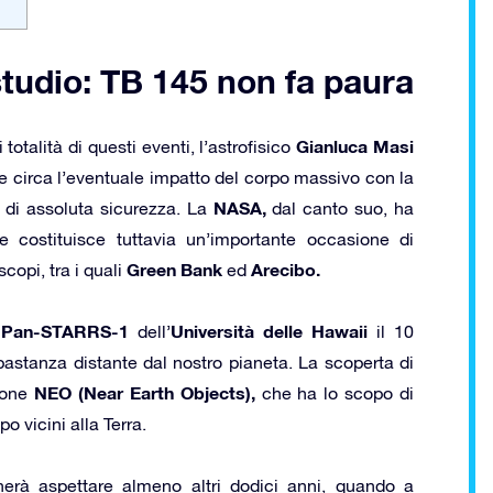
studio: TB 145 non fa paura
Gianluca Masi
talità di questi eventi, l’astrofisico
 circa l’eventuale impatto del corpo massivo con la
NASA,
 di assoluta sicurezza. La
dal canto suo, ha
e costituisce tuttavia un’importante occasione di
Green Bank
Arecibo.
copi, tra i quali
ed
Pan-STARRS-1
Università delle Hawaii
o
dell’
il 10
abbastanza distante dal nostro pianeta. La scoperta di
NEO (Near Earth Objects),
zione
che ha lo scopo di
 vicini alla Terra.
gnerà aspettare almeno altri dodici anni, quando a