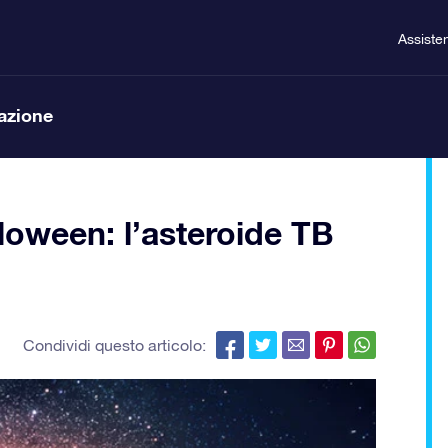
Assiste
lazione
lloween: l’asteroide TB
Condividi questo articolo: