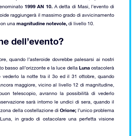
1999 AN 10.
 denominato
A detta di Masi, l’evento di
eroide raggiungerà il massimo grado di avvicinamento
magnitudine notevole,
 con una
di livello 10.
ne dell’evento?
bre, quando l’asteroide dovrebbe palesarsi ai nostri
Luna
to basso all’orizzonte e la luce della
ostacolerà
vederlo la notte tra il 3o ed il 31 ottobre, quando
 ancora maggiore, vicino al livello 12 di magnitudine,
uon telescopio, avranno la possibilità di vederlo
osservazione sarà intorno le undici di sera, quando il
Orione;
 zona della costellazione di
l’unico problema
 Luna, in grado di ostacolare una perfetta visione