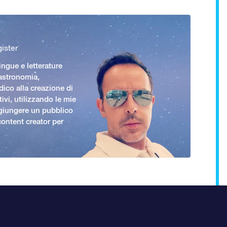
ister
ingue e letterature
 astronomia,
ico alla creazione di
ivi, utilizzando le mie
giungere un pubblico
ontent creator per