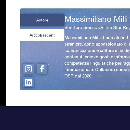
Massimiliano Milli
Autore
Scrittore presso Online Star Reg
Articoli recenti
Massimiliano Milli: Laureato in L
straniere, aono appassionato di
comunicazione e cultura e mi ded
contenuti coinvolgenti e informat
competenze linguistiche per rag
internazionale. Collaboro come c
OSR dal 2020.