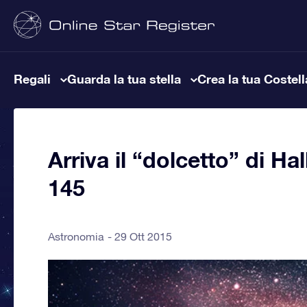
Regali
Guarda la tua stella
Crea la tua Costel
Arriva il “dolcetto” di Ha
145
Astronomia
29 Ott 2015