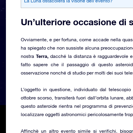
La Luna ostacolerà la visone dell’evento?
Un’ulteriore occasione di 
Ovviamente, e per fortuna, come accade nella quasi to
ha spiegato che non sussiste alcuna preoccupazione
Terra,
nostra
dacché la distanza è ragguardevole e
fatto sapere che il passaggio di questo asteroid
osservazione nonché di studio per molti dei suoi teles
L’oggetto in questione, individuato dal telescopi
ottobre scorso, transiterà fuori dall’orbita lunare, 
questo asteroide rientra nel programma di preven
localizzare oggetti astronomici pericolosamente troppo
Affinchè un altro evento simile si verifichi, biso