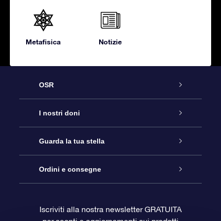
Metafisica
Notizie
OSR
Assistenza
I nostri doni
Contattaci
Online Star Gift
Guarda la tua stella
Blog
Pacchetto regalo OSR
Registro stellare
Ordini e consegne
Domande frequenti
Super Star Gift
App OSR Star Finder
Login Cliente
Iscriviti alla nostra newsletter GRATUITA
per sconti e aggiornamenti sui prodotti