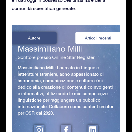
comunità scientifica generale.
Autore
Articoli recenti
Massimiliano Milli
Scrittore presso Online Star Register
Massimiliano Milli: Laureato in Lingue e
letterature straniere, aono appassionato di
astronomia, comunicazione e cultura e mi
dedico alla creazione di contenuti coinvolgenti
e informativi, utilizzando le mie competenze
linguistiche per raggiungere un pubblico
internazionale. Collaboro come content creator
per OSR dal 2020.