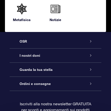
Metafisica
Notizie
OSR
Assistenza
I nostri doni
Contattaci
Online Star Gift
Guarda la tua stella
Blog
Pacchetto regalo OSR
Registro stellare
Ordini e consegne
Domande frequenti
Super Star Gift
App OSR Star Finder
Login Cliente
Iscriviti alla nostra newsletter GRATUITA
per sconti e aggiornamenti sui prodotti
OSR Recensioni
Gift Card OSR