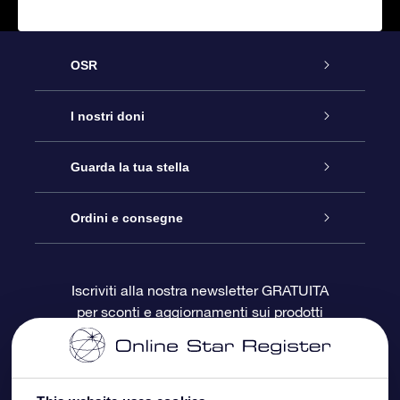
OSR
Assistenza
I nostri doni
Contattaci
Online Star Gift
Guarda la tua stella
Blog
Pacchetto regalo OSR
Registro stellare
Ordini e consegne
Domande frequenti
Super Star Gift
App OSR Star Finder
Login Cliente
Iscriviti alla nostra newsletter GRATUITA
per sconti e aggiornamenti sui prodotti
OSR Recensioni
Gift Card OSR
Star Page personalizzata
Informazioni di Pagamento
Doni aziendali
One Million Stars
Informazioni di Spedizione