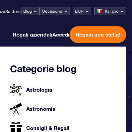
Blog
Occasione
EUR
Italiano
nza
Su di noi
Regali aziendali
Accedi
Regala una stella!
Categorie blog
Astrologia
Astronomia
Consigli & Regali