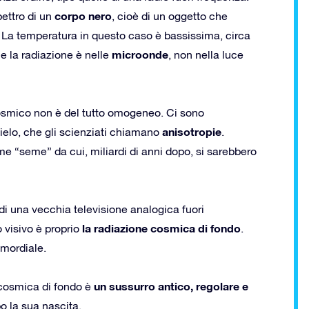
corpo nero
pettro di un
, cioè di un oggetto che
 La temperatura in questo caso è bassissima, circa
microonde
he la radiazione è nelle
, non nella luce
osmico non è del tutto omogeneo. Ci sono
anisotropie
ielo, che gli scienziati chiamano
.
e “seme” da cui, miliardi di anni dopo, si sarebbero
 di una vecchia televisione analogica fuori
la radiazione cosmica di fondo
 visivo è proprio
.
imordiale.
un sussurro antico, regolare e
 cosmica di fondo è
o la sua nascita.