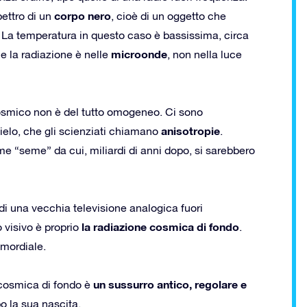
corpo nero
pettro di un
, cioè di un oggetto che
 La temperatura in questo caso è bassissima, circa
microonde
he la radiazione è nelle
, non nella luce
osmico non è del tutto omogeneo. Ci sono
anisotropie
ielo, che gli scienziati chiamano
.
e “seme” da cui, miliardi di anni dopo, si sarebbero
 di una vecchia televisione analogica fuori
la radiazione cosmica di fondo
 visivo è proprio
.
imordiale.
un sussurro antico, regolare e
 cosmica di fondo è
o la sua nascita.