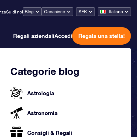
Blog
Occasione
SEK
Italiano
nza
Su di noi
Regali aziendali
Accedi
Regala una stella!
Categorie blog
Astrologia
Astronomia
Consigli & Regali