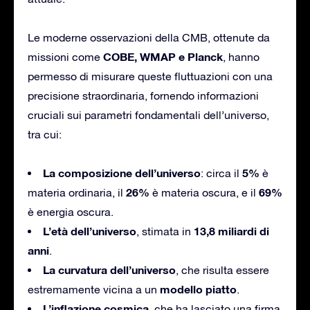
Le moderne osservazioni della CMB, ottenute da
COBE, WMAP e Planck
missioni come
, hanno
permesso di misurare queste fluttuazioni con una
precisione straordinaria, fornendo informazioni
cruciali sui parametri fondamentali dell’universo,
tra cui:
La composizione dell’universo
5%
: circa il
è
26%
69%
materia ordinaria, il
è materia oscura, e il
è energia oscura.
L’età dell’universo
13,8 miliardi di
, stimata in
anni
.
La curvatura dell’universo
, che risulta essere
modello piatto
estremamente vicina a un
.
L’inflazione cosmica
, che ha lasciato una firma