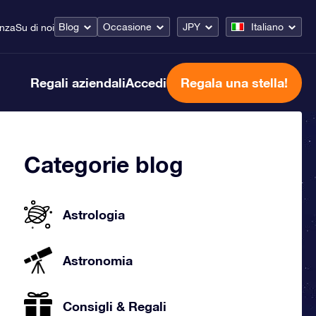
Blog
Occasione
JPY
Italiano
enza
Su di noi
Regali aziendali
Accedi
Regala una stella!
Categorie blog
Astrologia
Astronomia
Consigli & Regali