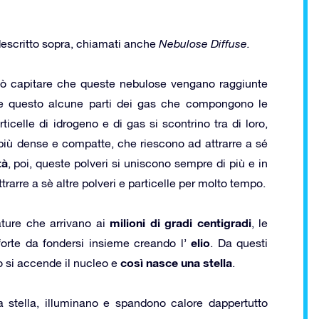
escritto sopra, chiamati anche
Nebulose Diffuse.
uò capitare che queste nebulose vengano raggiunte
ome questo alcune parti dei gas che compongono le
icelle di idrogeno e di gas si scontrino tra di loro,
 più dense e compatte, che riescono ad attrarre a sé
tà
, poi, queste polveri si uniscono sempre di più e in
rarre a sè altre polveri e particelle per molto tempo.
milioni di gradi centigradi
ture che arrivano ai
, le
elio
 forte da fondersi insieme creando l’
. Da questi
così nasce una stella
o si accende il nucleo e
.
a stella, illuminano e spandono calore dappertutto