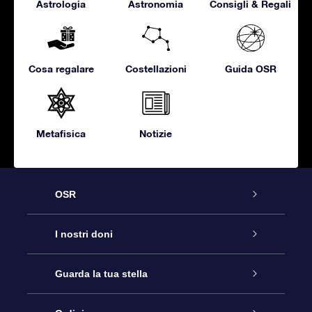
Astrologia
Astronomia
Consigli & Regali
Cosa regalare
Costellazioni
Guida OSR
Metafisica
Notizie
OSR
Assistenza
I nostri doni
Contattaci
Online Star Gift
Guarda la tua stella
Blog
Pacchetto regalo OSR