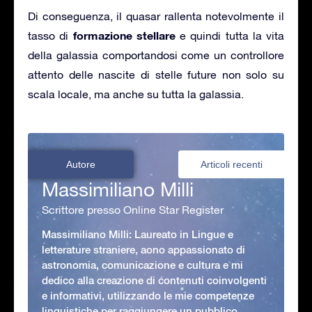
Di conseguenza, il quasar rallenta notevolmente il
formazione stellare
tasso di
e quindi tutta la vita
della galassia comportandosi come un controllore
attento delle nascite di stelle future non solo su
scala locale, ma anche su tutta la galassia.
Autore
Articoli recenti
Massimiliano Milli
Scrittore presso Online Star Register
Massimiliano Milli: Laureato in Lingue e
letterature straniere, aono appassionato di
astronomia, comunicazione e cultura e mi
dedico alla creazione di contenuti coinvolgenti
e informativi, utilizzando le mie competenze
linguistiche per raggiungere un pubblico