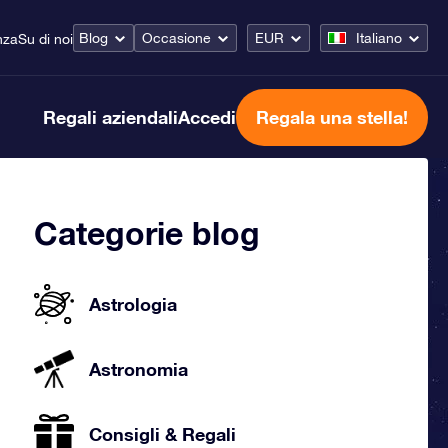
Blog
Occasione
EUR
Italiano
nza
Su di noi
Regali aziendali
Accedi
Regala una stella!
Categorie blog
Astrologia
Astronomia
Consigli & Regali