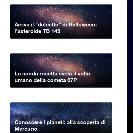
Arriva il “dolcetto” di Halloween:
l’asteroide TB 145
La sonda rosetta svela il volto
umano della cometa 67P
Conoscere i pianeti: alla scoperta di
Mercurio