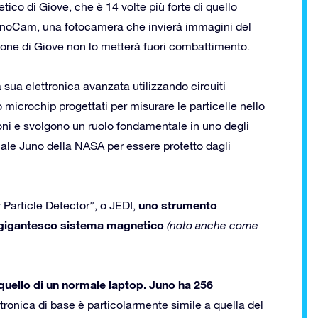
ico di Giove, che è 14 volte più forte di quello
è JunoCam, una fotocamera che invierà immagini del
zione di Giove non lo metterà fuori combattimento.
 sua elettronica avanzata utilizzando circuiti
o microchip progettati per misurare le particelle nello
zioni e svolgono un ruolo fondamentale in uno degli
iale Juno della NASA per essere protetto dagli
uno strumento
 Particle Detector”, o JEDI,
l gigantesco sistema magnetic
o
(noto anche come
 quello di un normale laptop. Juno ha 256
ettronica di base è particolarmente simile a quella del