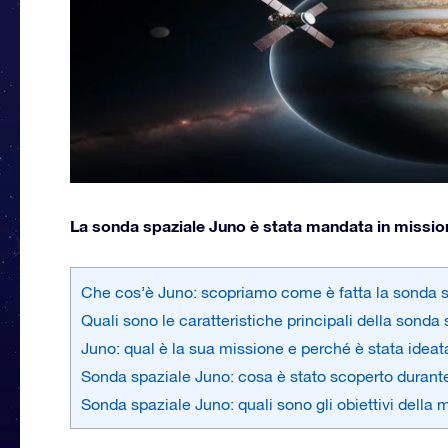
La sonda spaziale Juno è stata mandata in missione
Che cos’è Juno: scopriamo come è fatta la sonda 
Quali sono le caratteristiche principali della sonda
Juno: qual è la sua missione e perché è stata ideat
Sonda spaziale Juno: cosa è stato scoperto durant
Sonda spaziale Juno: quali sono gli obiettivi della