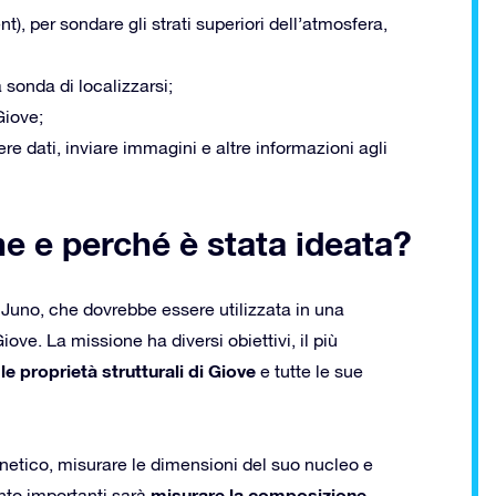
), per sondare gli strati superiori dell’atmosfera,
sonda di localizzarsi;
Giove;
ere dati, inviare immagini e altre informazioni agli
ne e perché è stata ideata?
 Juno, che dovrebbe essere utilizzata in una
iove. La missione ha diversi obiettivi, il più
e proprietà strutturali di Giove
e tutte le sue
gnetico, misurare le dimensioni del suo nucleo e
misurare la composizione
anto importanti sarà