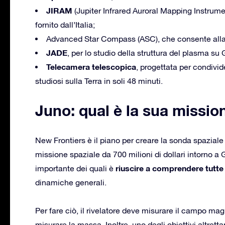
JIRAM
(Jupiter Infrared Auroral Mapping Instrument
fornito dall’Italia;
Advanced Star Compass (ASC), che consente alla 
JADE
, per lo studio della struttura del plasma su 
Telecamera telescopica
, progettata per condivid
studiosi sulla Terra in soli 48 minuti.
Juno: qual è la sua missio
New Frontiers è il piano per creare la sonda spaziale
missione spaziale da 700 milioni di dollari intorno a G
riuscire a comprendere tutte l
importante dei quali è
dinamiche generali.
Per fare ciò, il rivelatore deve misurare il campo ma
misurare la massa. Inoltre, uno degli obiettivi altrett