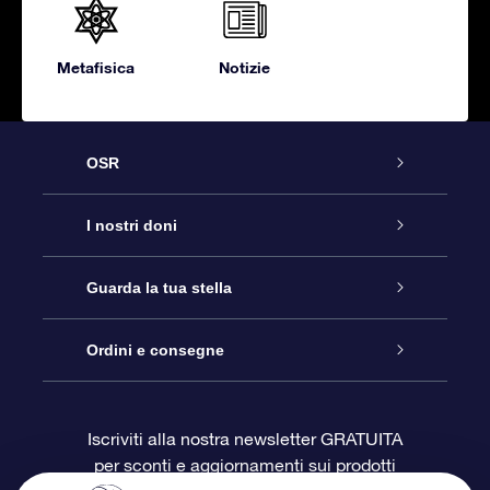
Metafisica
Notizie
OSR
Assistenza
I nostri doni
Contattaci
Online Star Gift
Guarda la tua stella
Blog
Pacchetto regalo OSR
Registro stellare
Ordini e consegne
Domande frequenti
Super Star Gift
App OSR Star Finder
Login Cliente
Iscriviti alla nostra newsletter GRATUITA
per sconti e aggiornamenti sui prodotti
OSR Recensioni
Gift Card OSR
Star Page personalizzata
Informazioni di Pagamento