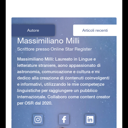
Autore
Articoli recenti
Massimiliano Milli
Scrittore presso Online Star Register
Massimiliano Milli: Laureato in Lingue e
letterature straniere, aono appassionato di
astronomia, comunicazione e cultura e mi
dedico alla creazione di contenuti coinvolgenti
e informativi, utilizzando le mie competenze
linguistiche per raggiungere un pubblico
internazionale. Collaboro come content creator
per OSR dal 2020.