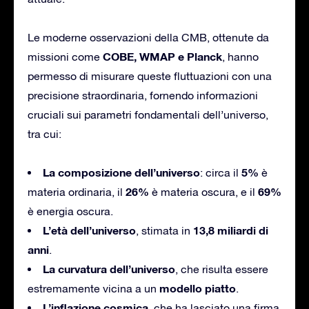
Le moderne osservazioni della CMB, ottenute da
COBE, WMAP e Planck
missioni come
, hanno
permesso di misurare queste fluttuazioni con una
precisione straordinaria, fornendo informazioni
cruciali sui parametri fondamentali dell’universo,
tra cui:
La composizione dell’universo
5%
: circa il
è
26%
69%
materia ordinaria, il
è materia oscura, e il
è energia oscura.
L’età dell’universo
13,8 miliardi di
, stimata in
anni
.
La curvatura dell’universo
, che risulta essere
modello piatto
estremamente vicina a un
.
L’inflazione cosmica
, che ha lasciato una firma