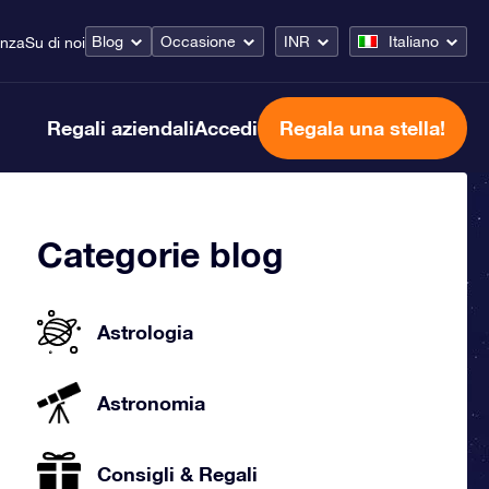
Blog
Occasione
INR
Italiano
enza
Su di noi
Regali aziendali
Accedi
Regala una stella!
Categorie blog
Astrologia
Astronomia
Consigli & Regali