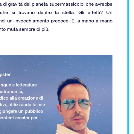
rza di gravità del pianeta supermassiccio, che avrebbe
e si trovano dentro la stella. Gli effetti? Un
indi un invecchiamento precoce. E, a mano a mano
to muta sempre di più.
ister
ingue e letterature
 astronomia,
ico alla creazione di
ivi, utilizzando le mie
giungere un pubblico
ontent creator per