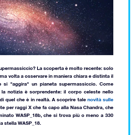
supermassiccio? La scoperta è molto recente: solo
ima volta a osservare in maniera chiara e distinta il
e si "aggira" un pianeta supermassiccio. Come
 la notizia è sorprendente:
il corpo celeste
nello
di quel che è in realtà
. A scoprire tale
novità sulle
nte per raggi X che fa capo alla
Nasa
Chandra, che
ominato
WASP_18b
, che si trova più o meno a 330
lla stella WASP_18.