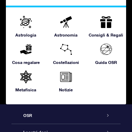
Astrologia
Astronomia
Consigli & Regali
Cosa regalare
Costellazioni
Guida OSR
Metafisica
Notizie
OSR
Assistenza