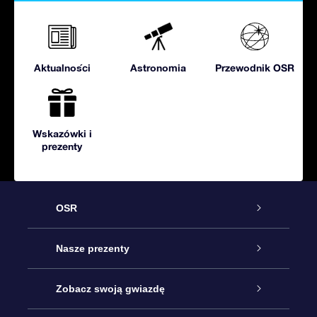
Aktualności
Astronomia
Przewodnik OSR
Wskazówki i
prezenty
OSR
Obsługa
Nasze prezenty
Kontakt
Podarunek Gwiazda Online
Zobacz swoją gwiazdę