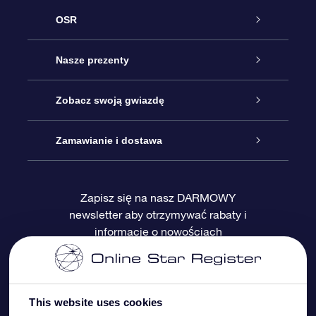
OSR
Obsługa
Nasze prezenty
Kontakt
Podarunek Gwiazda Online
Zobacz swoją gwiazdę
Blog
Pakiet Podarunkowy OSR
Rejestr Gwiazd
Zamawianie i dostawa
Najczęściej zadawane pytania
Prezent Super Star
Aplikacją OSR Star Finder
Logowanie
Zapisz się na nasz DARMOWY
newsletter aby otrzymywać rabaty i
Recenzje
Karta podarunkowa OSR
Sprsonalizowana Strona Gwiazdy
Metody płatności
informacje o nowościach
Prezenty firmowe
One Million Stars
Dostawa
Gwieździsty Wygaszacz Ekranu OSR
Polityka zwrotów
This website uses cookies