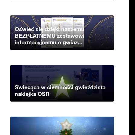
Oświeć się dzięki naszemu
BEZPŁATNEMU zestawowi
informacyjnemu o gwiaz...
Świecąca w ciemności gwieździsta
naklejka OSR