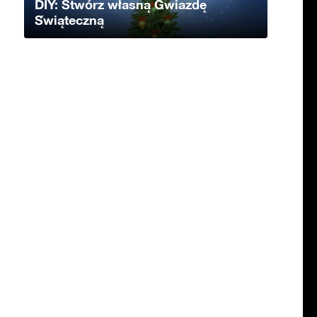
DIY: Stwórz własną Gwiazdę
Świąteczną