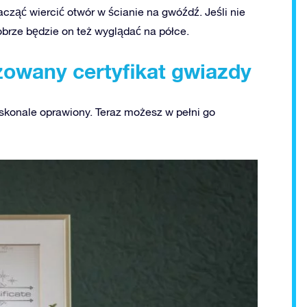
ząć wiercić otwór w ścianie na gwóźdź. Jeśli nie
obrze będzie on też wyglądać na półce.
zowany certyfikat gwiazdy
oskonale oprawiony. Teraz możesz w pełni go