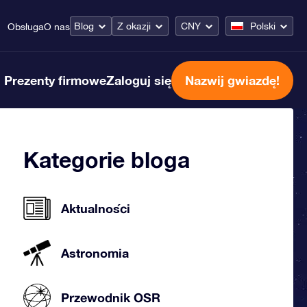
Blog
Z okazji
CNY
Polski
Obsługa
O nas
Prezenty firmowe
Zaloguj się
Nazwij gwiazdę!
Kategorie bloga
Aktualności
Astronomia
Przewodnik OSR