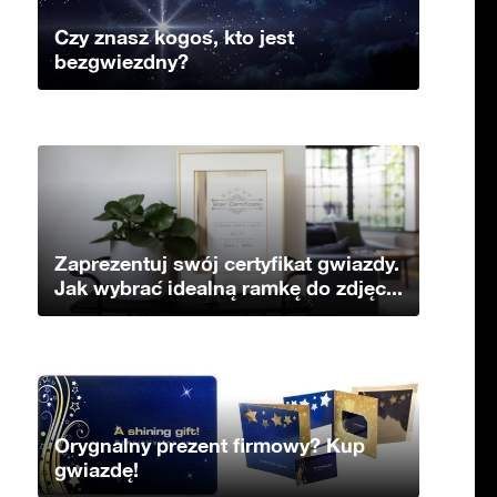
Czy znasz kogoś, kto jest
bezgwiezdny?
Zaprezentuj swój certyfikat gwiazdy.
Jak wybrać idealną ramkę do zdjęc...
Orygnalny prezent firmowy? Kup
gwiazdę!