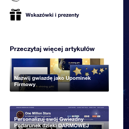
Wskazówki i prezenty
Przeczytaj więcej artykułów
Nazwij gwiazdę jako Upominek
Firmowy
Personalizuj swój Gwiezdny
Podarunek dzięki DARMOWEJ