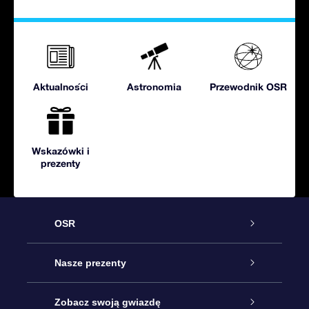
Aktualności
Astronomia
Przewodnik OSR
Wskazówki i
prezenty
OSR
Obsługa
Nasze prezenty
Kontakt
Podarunek Gwiazda Online
Zobacz swoją gwiazdę