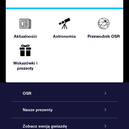
Aktualności
Astronomia
Przewodnik OSR
Wskazówki i
prezenty
OSR
Obsługa
Nasze prezenty
Kontakt
Podarunek Gwiazda Online
Zobacz swoją gwiazdę