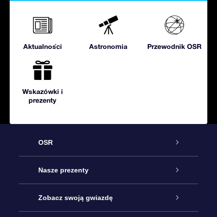
Aktualności
Astronomia
Przewodnik OSR
Wskazówki i
prezenty
OSR
Obsługa
Nasze prezenty
Kontakt
Podarunek Gwiazda Online
Zobacz swoją gwiazdę