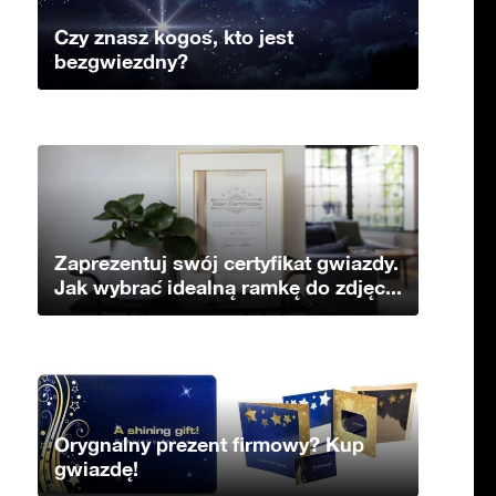
Czy znasz kogoś, kto jest
bezgwiezdny?
Zaprezentuj swój certyfikat gwiazdy.
Jak wybrać idealną ramkę do zdjęc...
Orygnalny prezent firmowy? Kup
gwiazdę!