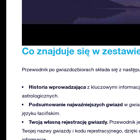
Co znajduje się w zestaw
Przewodnik po gwiazdozbiorach składa się z następ
Historia wprowadzająca
z kluczowymi informac
astrologicznych.
Podsumowanie najważniejszych gwiazd
w gwiaz
języku łacińskim.
Twoją własną rejestrację gwiazdy.
Przewodnik j
Twojej nazwy gwiazdy i kodu rejestracyjnego, dzięk
informacje.