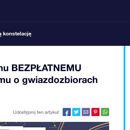
 konstelację
zemu BEZPŁATNEMU
mu o gwiazdozbiorach
Udostępnij ten artykuł: