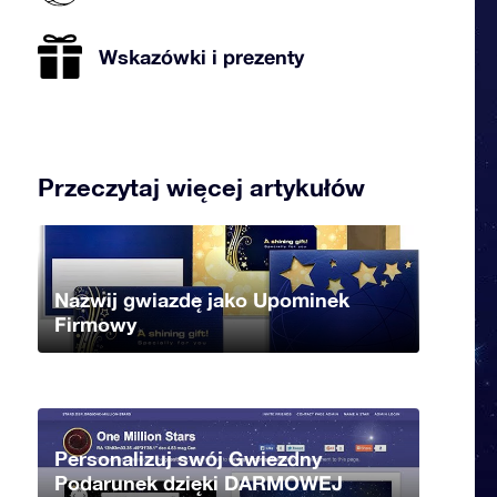
Wskazówki i prezenty
Przeczytaj więcej artykułów
Nazwij gwiazdę jako Upominek
Firmowy
Personalizuj swój Gwiezdny
Podarunek dzięki DARMOWEJ