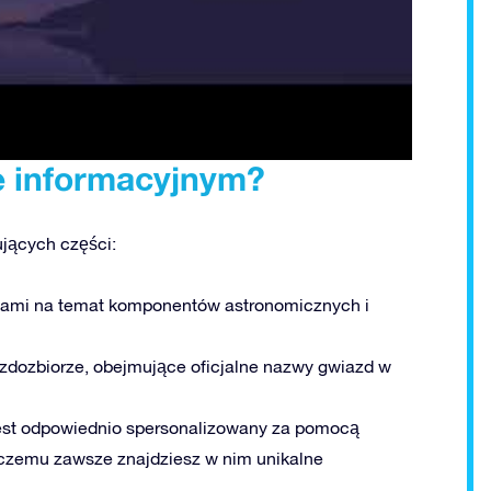
ie informacyjnym?
ujących części:
jami na temat komponentów astronomicznych i
dozbiorze, obejmujące oficjalne nazwy gwiazd w
est odpowiednio spersonalizowany za pomocą
i czemu zawsze znajdziesz w nim unikalne