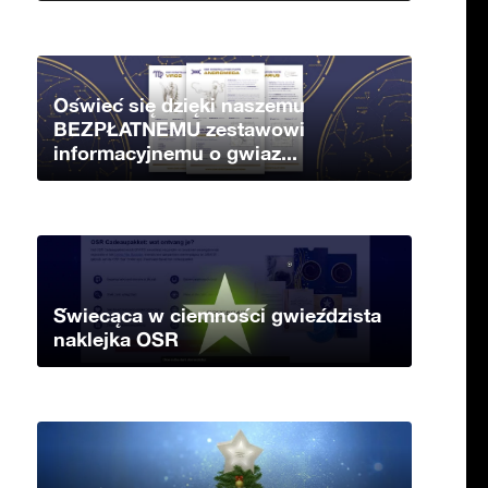
Oświeć się dzięki naszemu
BEZPŁATNEMU zestawowi
informacyjnemu o gwiaz...
Świecąca w ciemności gwieździsta
naklejka OSR