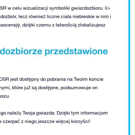
R w celu wizualizacji symboliki gwiazdozbioru. li>
ozbiór, lecz również liczne ciała niebieskie w nim i
tascensję, dzięki czemu z łatwością zlokalizujesz
zdozbiorze przedstawione
SR jest dostępny do pobrania na Twoim koncie
jnymi, które już są dostępne, podsumowuje on
uszu.
ego należy Twoja gwiazda. Dzięki tym informacjom
e czerpać z niego jeszcze więcej korzyści!