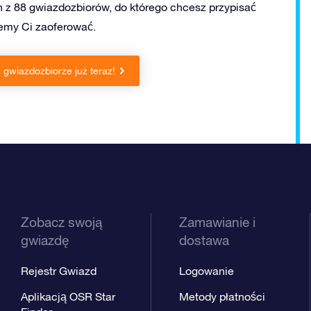
 z 88 gwiazdozbiorów, do którego chcesz przypisać
żemy Ci zaoferować.
gwiazdozbiorze już teraz!
Zobacz swoją
Zamawianie i
gwiazdę
dostawa
Rejestr Gwiazd
Logowanie
Aplikacją OSR Star
Metody płatności