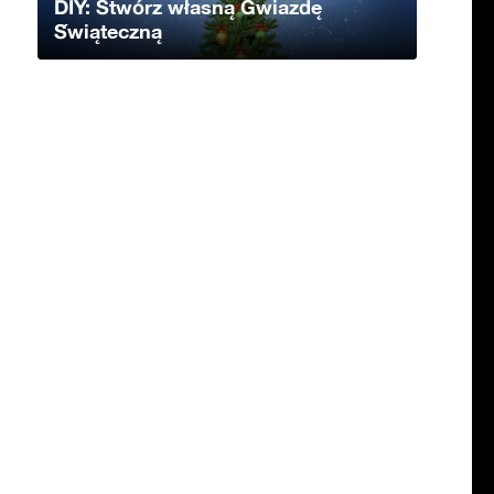
DIY: Stwórz własną Gwiazdę
Świąteczną