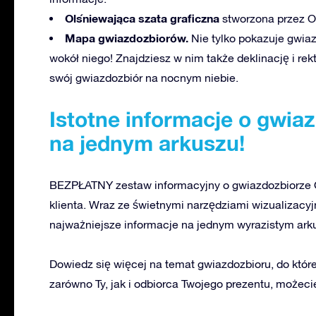
Olśniewająca szata graficzna
stworzona przez OS
Mapa gwiazdozbiorów.
Nie tylko pokazuje gwiazd
wokół niego! Znajdziesz w nim także deklinację i rek
swój gwiazdozbiór na nocnym niebie.
Istotne informacje o gwia
na jednym arkuszu!
BEZPŁATNY zestaw informacyjny o gwiazdozbiorze O
klienta. Wraz ze świetnymi narzędziami wizualizacy
najważniejsze informacje na jednym wyrazistym ark
Dowiedz się więcej na temat gwiazdozbioru, do któr
zarówno Ty, jak i odbiorca Twojego prezentu, możeci