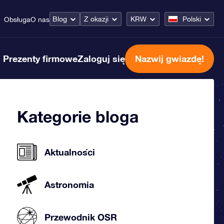
Blog
Z okazji
KRW
Polski
Obsługa
O nas
Prezenty firmowe
Zaloguj się
Nazwij gwiazdę!
Kategorie bloga
Aktualności
Astronomia
Przewodnik OSR