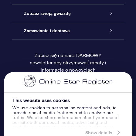
Kontakt
Podarunek Gwiazda Online
Zobacz swoją gwiazdę
Blog
Pakiet Podarunkowy OSR
Rejestr Gwiazd
Zamawianie i dostawa
Najczęściej zadawane pytania
Prezent Super Star
Aplikacją OSR Star Finder
Logowanie
Zapisz się na nasz DARMOWY
newsletter aby otrzymywać rabaty i
Recenzje
Karta podarunkowa OSR
Sprsonalizowana Strona Gwiazdy
Metody płatności
informacje o nowościach
Prezenty firmowe
One Million Stars
Dostawa
Gwieździsty Wygaszacz Ekranu OSR
Polityka zwrotów
This website uses cookies
We use cookies to personalise content and ads, to
provide social media features and to analyse our
Aplikacja VR „Fly me to the stars”
Gwiazdozbiorach
traffic. We also share information about your use of
our site with our social media, advertising and
analytics partners who may combine it with other
information that you’ve provided to them or that
Show details