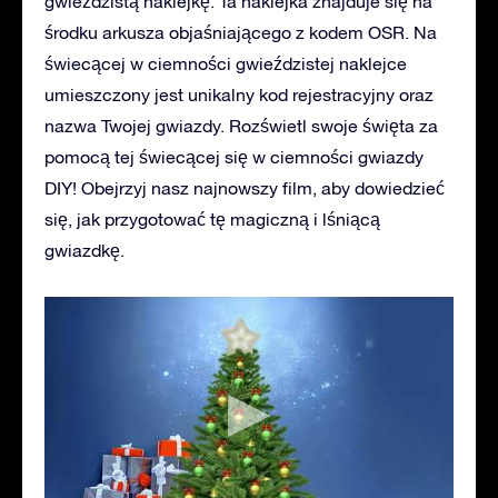
gwieździstą naklejkę. Ta naklejka znajduje się na
środku arkusza objaśniającego z kodem OSR. Na
świecącej w ciemności gwieździstej naklejce
umieszczony jest unikalny kod rejestracyjny oraz
nazwa Twojej gwiazdy. Rozświetl swoje święta za
pomocą tej świecącej się w ciemności gwiazdy
DIY! Obejrzyj nasz najnowszy film, aby dowiedzieć
się, jak przygotować tę magiczną i lśniącą
gwiazdkę.