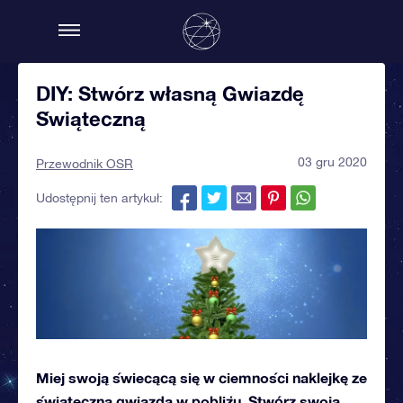
DIY: Stwórz własną Gwiazdę
Świąteczną
03 gru 2020
Przewodnik OSR
Udostępnij ten artykuł:
Miej swoją świecącą się w ciemności naklejkę ze
świąteczną gwiazdą w pobliżu. Stwórz swoją