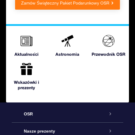
Zamów Świąteczny Pakiet Podarunkowy OSR
Aktualności
Astronomia
Przewodnik OSR
Wskazówki i
prezenty
OSR
Obsługa
Nasze prezenty