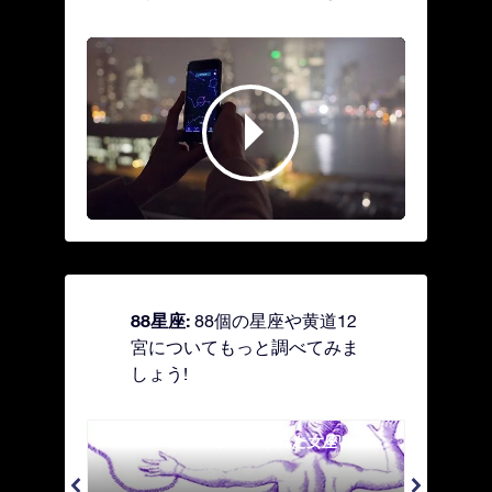
88星座:
88個の星座や黄道12
宮についてもっと調べてみま
しょう!
Andromeda - 鎖で縛られた女座
Antl