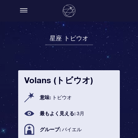
星座 トビウオ
Volans (トビウオ)
意味:
トビウオ
最もよく見える:
3月
グループ:
バイエル