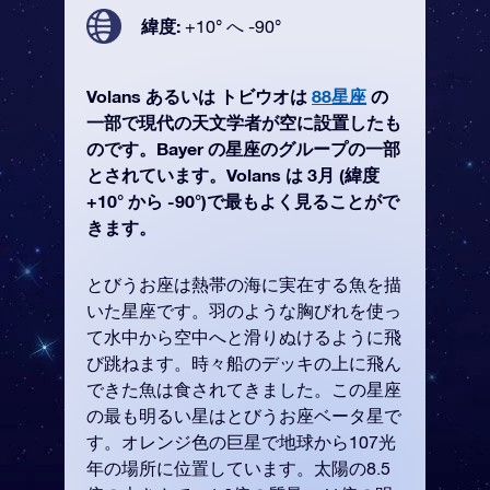
緯度:
+10° へ -90°
Volans あるいは トビウオは
88星座
の
一部で現代の天文学者が空に設置したも
のです。Bayer の星座のグループの一部
とされています。Volans は 3月 (緯度
+10° から -90°)で最もよく見ることがで
きます。
とびうお座は熱帯の海に実在する魚を描
いた星座です。羽のような胸びれを使っ
て水中から空中へと滑りぬけるように飛
び跳ねます。時々船のデッキの上に飛ん
できた魚は食されてきました。この星座
の最も明るい星はとびうお座ベータ星で
す。オレンジ色の巨星で地球から107光
年の場所に位置しています。太陽の8.5