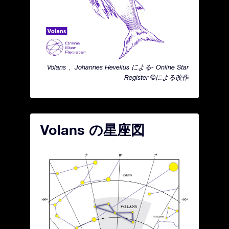
Volans 、Johannes Hevelius による- Online Star
Register ©による改作
Volans の星座図