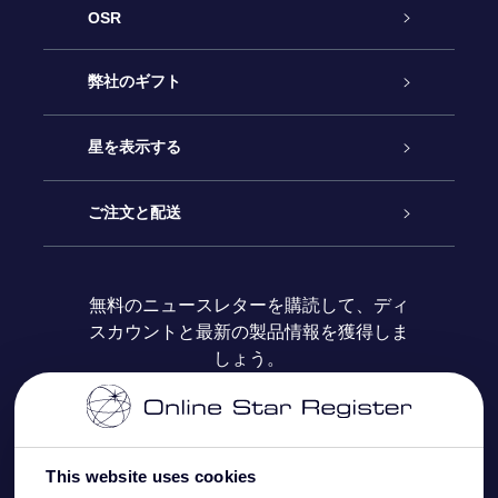
OSR
カスタマーサービス
弊社のギフト
お問い合わせ
Online Starギフト
星を表示する
ブログ
OSRギフトパック
星の登録
ご注文と配送
よくあるご質問
Super Star Gift
OSR Star Finderアプリ
カスタマーログイン
無料のニュースレターを購読して、ディ
スカウントと最新の製品情報を獲得しま
OSR ギフトカード
レビュー
カスタマイズされたStar Page
お支払いに関する情報
しょう。
法人ギフト
One Million Stars
配送に関する情報
OSR Starsaver
返品ポリシ
This website uses cookies