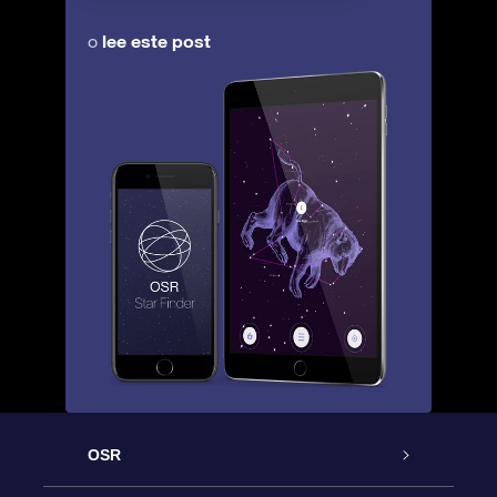
lee este post
o
OSR