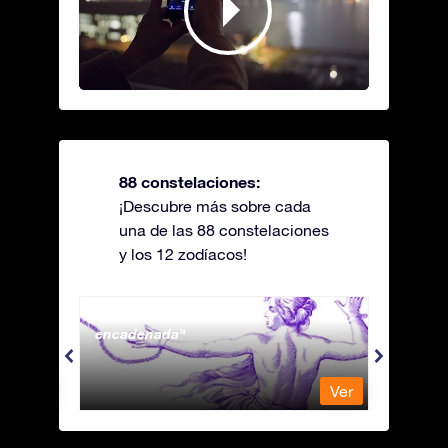
88 constelaciones:
¡Descubre más sobre cada
una de las 88 constelaciones
y los 12 zodíacos!
Andromeda - La princesa
Antli
encadenada
Ver
Ver