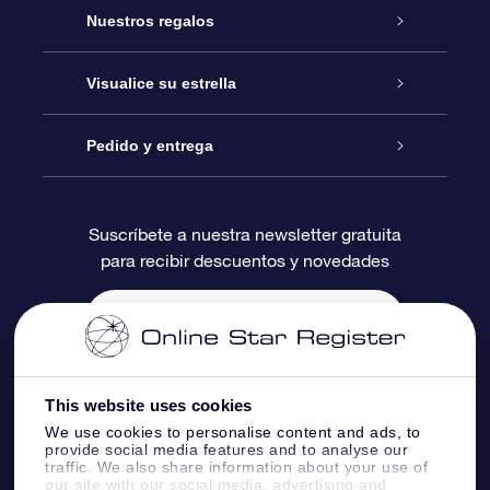
Atención
Nuestros regalos
Contáctanos
Regalo Estrella Online
Visualice su estrella
Blog
Paquete de Regalo OSR
Registro estelar
Pedido y entrega
Preguntas Más Frecuentes
Regalo Súper Estrella
Aplicación de Búsqueda de Estrella
Acceso clientes
Suscríbete a nuestra newsletter gratuita
para recibir descuentos y novedades
Reseñas
Tarjeta de Regalo OSR
Página de Estrella Personalizada
Información de Pago
Regalos empresariales
Un Millón de Estrellas
Información de Envío
Salvaestrellas OSR
Política de devolución
This website uses cookies
We use cookies to personalise content and ads, to
provide social media features and to analyse our
Aplicación de RV Llévame a las estrellas
Constelaciones
traffic. We also share information about your use of
our site with our social media, advertising and