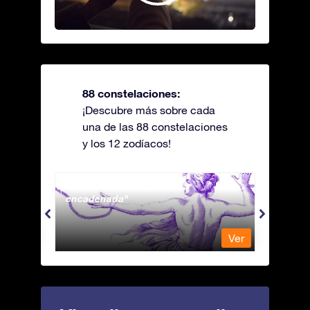
88 constelaciones:
¡Descubre más sobre cada
una de las 88 constelaciones
y los 12 zodíacos!
Andromeda - La princesa
Antli
encadenada
Ver
Ver