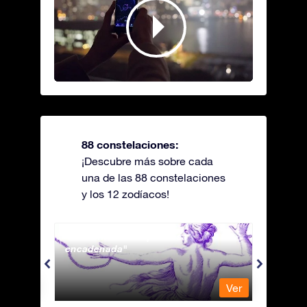
88 constelaciones:
¡Descubre más sobre cada
una de las 88 constelaciones
y los 12 zodíacos!
Andromeda - La princesa
Antli
encadenada
Ver
Ver