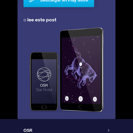
lee este post
o
OSR