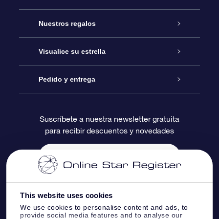
Atención
Nuestros regalos
Contáctanos
Regalo Estrella Online
Visualice su estrella
Blog
Paquete de Regalo OSR
Registro estelar
Pedido y entrega
Preguntas Más Frecuentes
Regalo Súper Estrella
Aplicación de Búsqueda de Estrella
Acceso clientes
Suscríbete a nuestra newsletter gratuita
para recibir descuentos y novedades
Reseñas
Tarjeta de Regalo OSR
Página de Estrella Personalizada
Información de Pago
Regalos empresariales
Un Millón de Estrellas
Información de Envío
Salvaestrellas OSR
Política de devolución
This website uses cookies
We use cookies to personalise content and ads, to
provide social media features and to analyse our
Aplicación de RV Llévame a las estrellas
Constelaciones