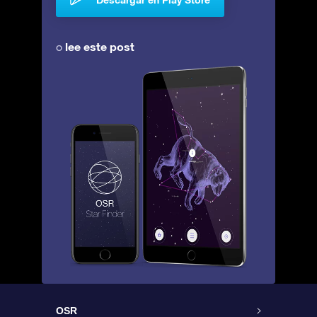
lee este post
o
OSR