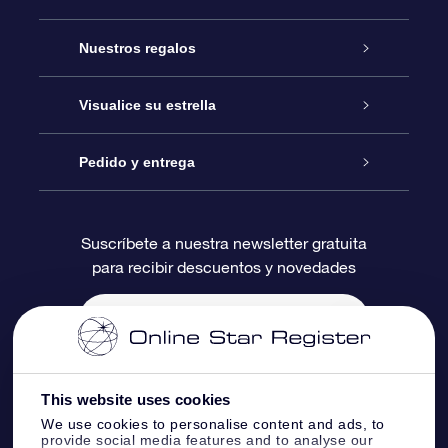
Atención
Nuestros regalos
Contáctanos
Regalo Estrella Online
Visualice su estrella
Blog
Paquete de Regalo OSR
Registro estelar
Pedido y entrega
Preguntas Más Frecuentes
Regalo Súper Estrella
Aplicación de Búsqueda de Estrella
Acceso clientes
Suscríbete a nuestra newsletter gratuita
para recibir descuentos y novedades
Reseñas
Tarjeta de Regalo OSR
Página de Estrella Personalizada
Información de Pago
Regalos empresariales
Un Millón de Estrellas
Información de Envío
Salvaestrellas OSR
Política de devolución
This website uses cookies
We use cookies to personalise content and ads, to
provide social media features and to analyse our
Aplicación de RV Llévame a las estrellas
Constelaciones