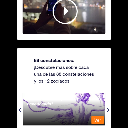
88 constelaciones:
¡Descubre más sobre cada
una de las 88 constelaciones
y los 12 zodíacos!
Andromeda - La princesa
Antli
encadenada
Ver
Ver