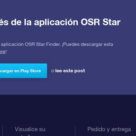
avés de la aplicación OSR Star
 la aplicación OSR Star Finder. ¡Puedes descargar esta
ore
!
lee este post
o
cargar en Play Store
Visualice su
Pedido y entrega