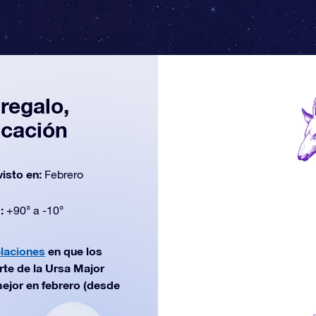
 regalo,
icación
visto en:
Febrero
d:
+90° a -10°
laciones
en que los
rte de la Ursa Major
mejor en febrero (desde