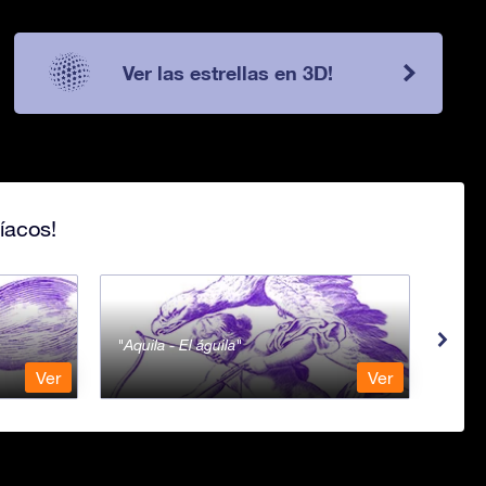
Ver las estrellas en 3D!
íacos!
Aquila - El águila
Aqua
Ver
Ver