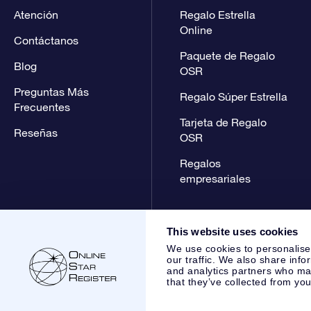
Atención
Regalo Estrella
Online
Contáctanos
Paquete de Regalo
Blog
OSR
Preguntas Más
Regalo Súper Estrella
Frecuentes
Tarjeta de Regalo
Reseñas
OSR
Regalos
empresariales
This website uses cookies
We use cookies to personalise
our traffic. We also share info
and analytics partners who may
that they’ve collected from you
Online Star Register BV
- Laan van de Maagd 83, 7324 BT 