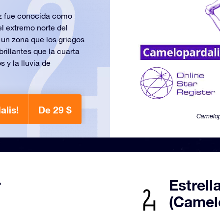
ez fue conocida como
l extremo norte del
 un zona que los griegos
rillantes que la cuarta
 y la lluvia de
alis!
De 29 $
Camelop
r
Estrell
(Camel