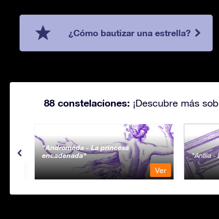
¿Cómo bautizar una estrella?
88 constelaciones:
¡Descubre más sobr
Andromeda - La princesa
encadenada
Antlia 
Ver
Ver