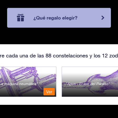
¿Qué regalo elegir?
e cada una de las 88 constelaciones y los 12 zod
- La máquina neumática
Apus - El ave del Paraiso
Ver