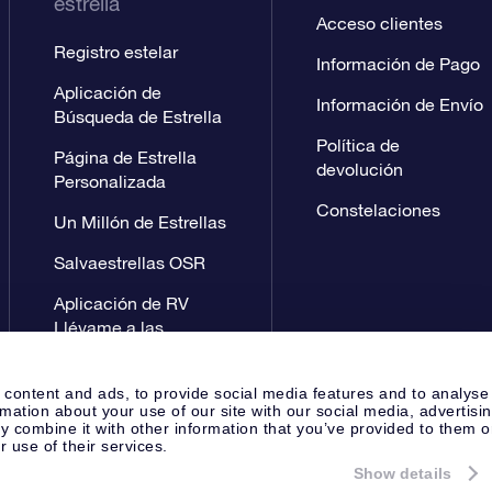
estrella
Acceso clientes
Registro estelar
Información de Pago
Aplicación de
Información de Envío
Búsqueda de Estrella
Política de
Página de Estrella
devolución
Personalizada
Constelaciones
Un Millón de Estrellas
Salvaestrellas OSR
Aplicación de RV
Llévame a las
estrellas
 content and ads, to provide social media features and to analyse
rmation about your use of our site with our social media, advertisi
 combine it with other information that you’ve provided to them o
r use of their services.
Show details
Página de prensa
Política de P
Apeldoorn, The Netherlands