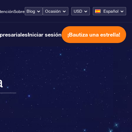
Blog
Ocasión
USD
Español
tención
Sobre
presariales
Iniciar sesión
¡Bautiza una estrella!
a