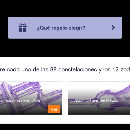
¿Qué regalo elegir?
e cada una de las 88 constelaciones y los 12 zod
- La máquina neumática
Apus - El ave del Paraiso
Ver