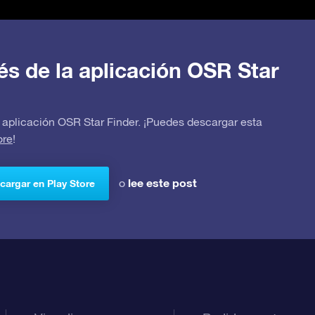
avés de la aplicación OSR Star
 la aplicación OSR Star Finder. ¡Puedes descargar esta
ore
!
lee este post
o
cargar en Play Store