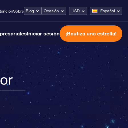
Blog
Ocasión
USD
Español
tención
Sobre
presariales
Iniciar sesión
¡Bautiza una estrella!
or