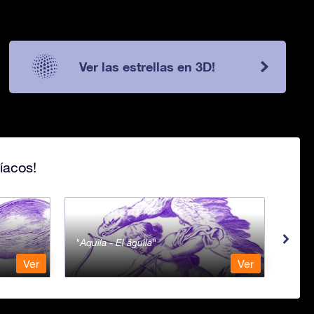
Ver las estrellas en 3D!
íacos!
Aquila - El águila
Aqua
Ver
Ver