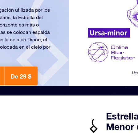
ación utilizada por los
aris, la Estrella del
horizonte es más o
osas se colocan espalda
n la cola de Draco, el
colocada en el cielo por
Urs
De 29 $
Estrell
Menor 