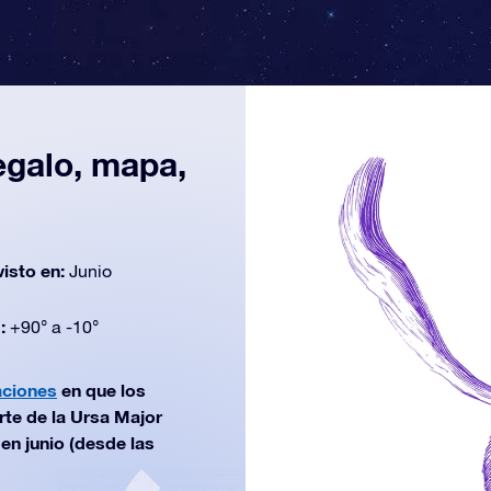
egalo, mapa,
n
visto en:
Junio
d:
+90° a -10°
aciones
en que los
rte de la Ursa Major
en junio (desde las