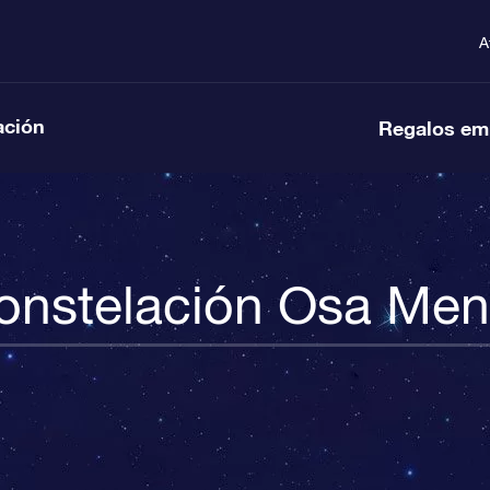
A
ación
Regalos em
onstelación Osa Men