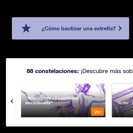
¿Cómo bautizar una estrella?
88 constelaciones:
¡Descubre más sobr
Andromeda - La princesa
encadenada
Antlia 
Ver
Ver