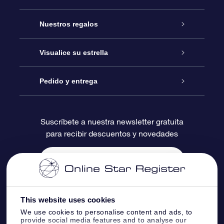
Atención
Nuestros regalos
Contáctanos
Regalo Estrella Online
Visualice su estrella
Blog
Paquete de Regalo OSR
Registro estelar
Pedido y entrega
Preguntas Más Frecuentes
Regalo Súper Estrella
Aplicación de Búsqueda de Estrella
Acceso clientes
Suscríbete a nuestra newsletter gratuita
para recibir descuentos y novedades
Reseñas
Tarjeta de Regalo OSR
Página de Estrella Personalizada
Información de Pago
Regalos empresariales
Un Millón de Estrellas
Información de Envío
Salvaestrellas OSR
Política de devolución
This website uses cookies
We use cookies to personalise content and ads, to
provide social media features and to analyse our
Aplicación de RV Llévame a las estrellas
Constelaciones