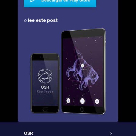
lee este post
o
OSR