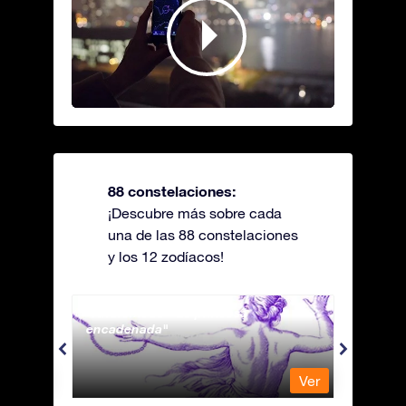
88 constelaciones:
¡Descubre más sobre cada
una de las 88 constelaciones
y los 12 zodíacos!
Andromeda - La princesa
Antli
encadenada
Ver
Ver