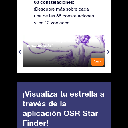
88 constelaciones:
¡Descubre más sobre cada
una de las 88 constelaciones
y los 12 zodíacos!
Andromeda - La princesa
Antli
encadenada
Ver
Ver
¡Visualiza tu estrella a
través de la
aplicación OSR Star
Finder!