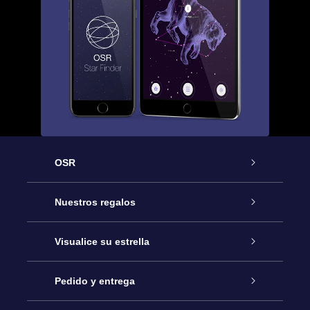
OSR
Atención
Nuestros regalos
Contáctanos
Regalo Estrella Online
Visualice su estrella
Blog
Paquete de Regalo OSR
Registro estelar
Pedido y entrega