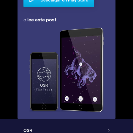
lee este post
o
OSR