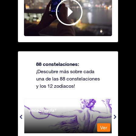
88 constelaciones:
¡Descubre más sobre cada
una de las 88 constelaciones
y los 12 zodíacos!
Andromeda - La princesa
Antli
encadenada
Ver
Ver