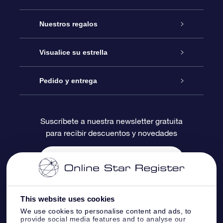
Atención
Nuestros regalos
Contáctanos
Regalo Estrella Online
Visualice su estrella
Blog
Paquete de Regalo OSR
Registro estelar
Pedido y entrega
Preguntas Más Frecuentes
Regalo Súper Estrella
Aplicación de Búsqueda de Estrella
Acceso clientes
Suscríbete a nuestra newsletter gratuita
para recibir descuentos y novedades
Reseñas
Tarjeta de Regalo OSR
Página de Estrella Personalizada
Información de Pago
Regalos empresariales
Un Millón de Estrellas
Información de Envío
Salvaestrellas OSR
Política de devolución
This website uses cookies
We use cookies to personalise content and ads, to
provide social media features and to analyse our
Aplicación de RV Llévame a las estrellas
Constelaciones