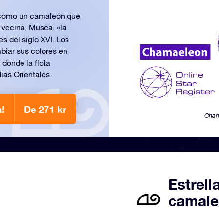
 como un camaleón que
 vecina, Musca, «la
s del siglo XVI. Los
iar sus colores en
donde la flota
ias Orientales.
!
De 271 kr
Cham
Estrell
camale