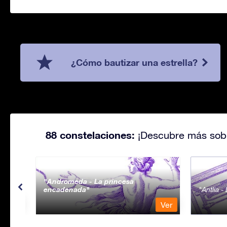
¿Cómo bautizar una estrella?
88 constelaciones:
¡Descubre más sobr
Andromeda - La princesa
encadenada
Antlia 
Ver
Ver