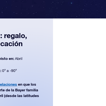
 regalo,
icación
visto en:
Abril
d:
0° a -90°
elaciones
en que los
te de la Bayer familia
l (desde las latitudes