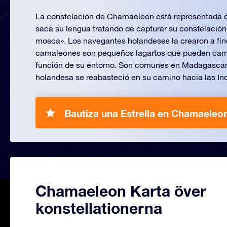
La constelación de Chamaeleon está representada
saca su lengua tratando de capturar su constelación
mosca». Los navegantes holandeses la crearon a fine
camaleones son pequeños lagartos que pueden camb
función de su entorno. Son comunes en Madagascar 
holandesa se reabasteció en su camino hacia las Ind
Bautiza una Estrella en Chamaeleon
Chamaeleon Karta över
konstellationerna