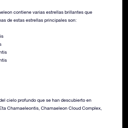
eon contiene varias estrellas brillantes que
nas de estas estrellas principales son:
is
s
ntis
ntis
del cielo profundo que se han descubierto en
 Eta Chamaeleontis, Chamaeleon Cloud Complex,