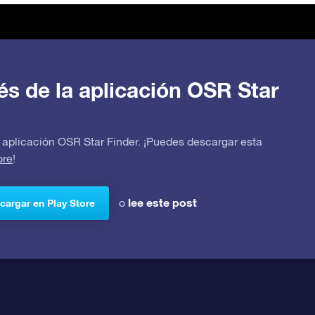
avés de la aplicación OSR Star
 la aplicación OSR Star Finder. ¡Puedes descargar esta
ore
!
lee este post
o
cargar en Play Store