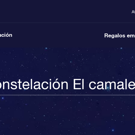
A
ación
Regalos em
nstelación El camal