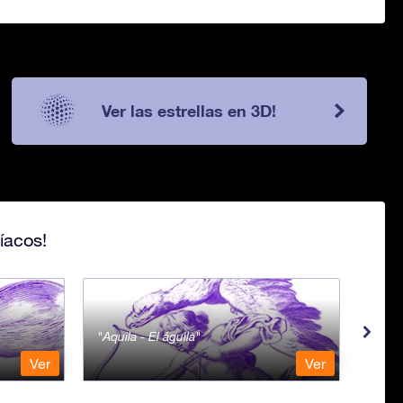
Ver las estrellas en 3D!
íacos!
Aquila - El águila
Aqua
Ver
Ver