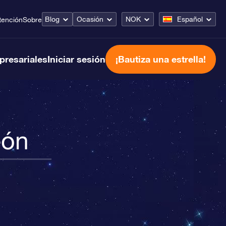
Blog
Ocasión
NOK
Español
tención
Sobre
presariales
Iniciar sesión
¡Bautiza una estrella!
eón