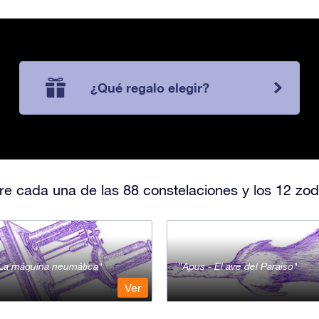
¿Qué regalo elegir?
e cada una de las 88 constelaciones y los 12 zod
- La máquina neumática
Apus - El ave del Paraiso
Ver