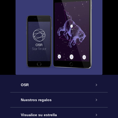
OSR
Atención
Nuestros regalos
Contáctanos
Regalo Estrella Online
Visualice su estrella