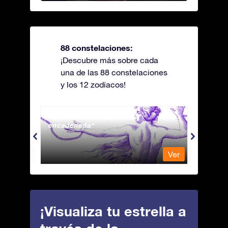
88 constelaciones:
¡Descubre más sobre cada
una de las 88 constelaciones
y los 12 zodíacos!
Andromeda - La princesa
Antli
encadenada
Ver
Ver
¡Visualiza tu estrella a