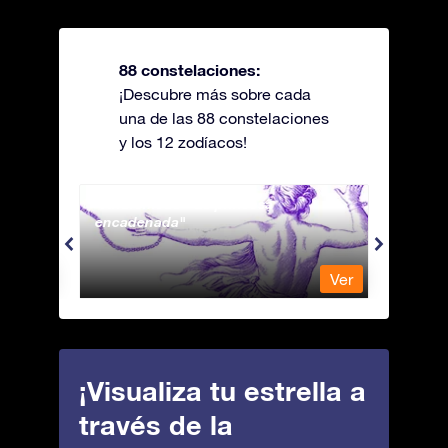
88 constelaciones:
¡Descubre más sobre cada
una de las 88 constelaciones
y los 12 zodíacos!
Andromeda - La princesa
Antli
encadenada
Ver
Ver
¡Visualiza tu estrella a
través de la