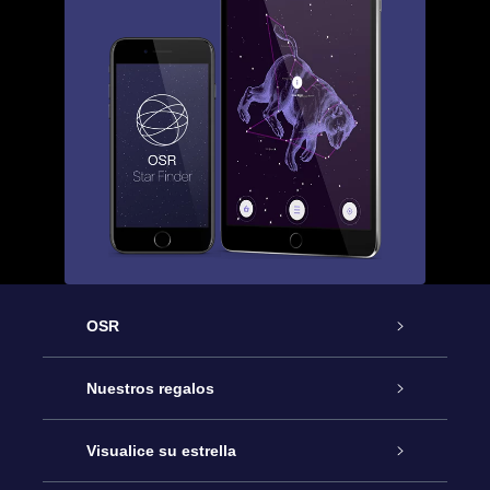
OSR
Atención
Nuestros regalos
Contáctanos
Regalo Estrella Online
Visualice su estrella