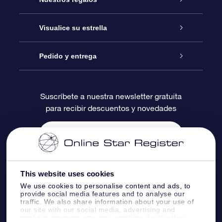
Contáctanos
Regalo Estrella Online
Visualice su estrella
Blog
Paquete de Regalo OSR
Registro estelar
Pedido y entrega
Preguntas Más Frecuentes
Regalo Súper Estrella
Aplicación de Búsqueda de Estrella
Acceso clientes
Suscríbete a nuestra newsletter gratuita
para recibir descuentos y novedades
Reseñas
Tarjeta de Regalo OSR
Página de Estrella Personalizada
Información de Pago
Regalos empresariales
Un Millón de Estrellas
Información de Envío
Salvaestrellas OSR
Política de devolución
This website uses cookies
We use cookies to personalise content and ads, to
provide social media features and to analyse our
Aplicación de RV Llévame a las estrellas
Constelaciones
traffic. We also share information about your use of
our site with our social media, advertising and
analytics partners who may combine it with other
Online Star Register BV
- Laan van de Maagd