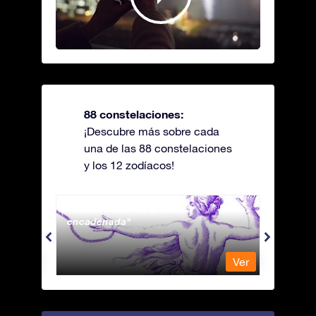
88 constelaciones:
¡Descubre más sobre cada
una de las 88 constelaciones
y los 12 zodíacos!
Andromeda - La princesa
Antli
encadenada
Ver
Ver