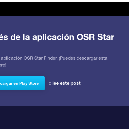
avés de la aplicación OSR Star
 la aplicación OSR Star Finder. ¡Puedes descargar esta
ore
!
lee este post
o
cargar en Play Store