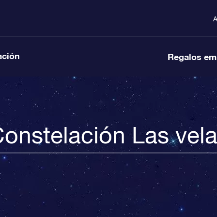
A
ación
Regalos em
onstelación Las vel