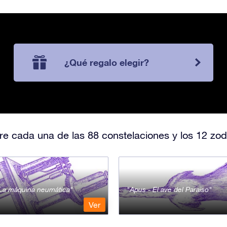
¿Qué regalo elegir?
e cada una de las 88 constelaciones y los 12 zod
- La máquina neumática
Apus - El ave del Paraiso
Ver