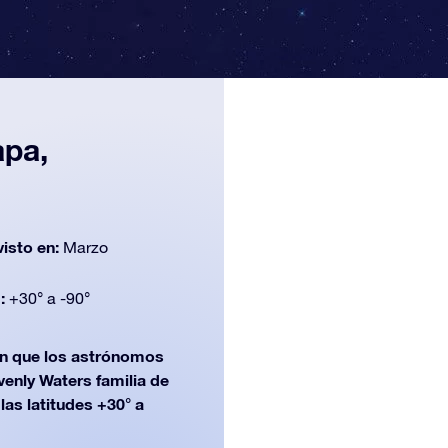
apa,
n
visto en:
Marzo
d:
+30° a -90°
n que los astrónomos
venly Waters familia de
las latitudes +30° a