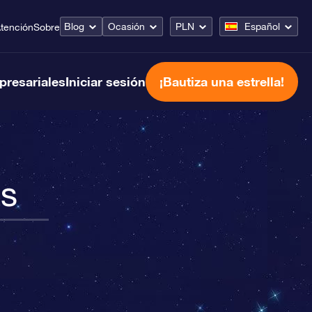
Blog
Ocasión
PLN
Español
tención
Sobre
presariales
Iniciar sesión
¡Bautiza una estrella!
as