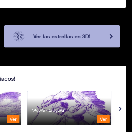
Ver las estrellas en 3D!
íacos!
Aquila - El águila
Aqua
Ver
Ver