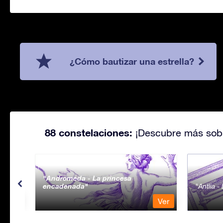
¿Cómo bautizar una estrella?
88 constelaciones:
¡Descubre más sobr
Andromeda - La princesa
encadenada
Antlia 
Ver
Ver