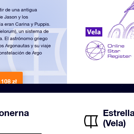
tir de una antigua
e Jason y los
a eran Carina y Puppis.
Velorum), un sistema de
ra. El astrónomo griego
s Argonautas y su viaje
constelación de Argo
 108 zł
ionerna
Estrell
(Vela)